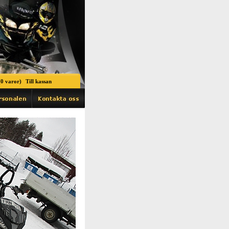
0 varor)
Till kassan