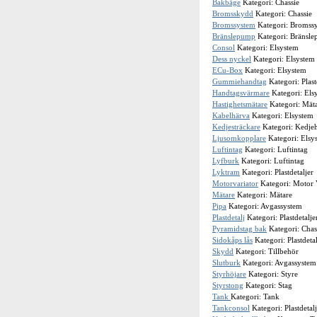
Bakbåge
Kategori: Chassie
Bromsskydd
Kategori: Chassie
Bromssystem
Kategori: Bromss
Bränslepump
Kategori: Bränsl
Consol
Kategori: Elsystem
Dess nyckel
Kategori: Elsystem
ECu-Box
Kategori: Elsystem
Gummiehandtag
Kategori: Plast
Handtagsvärmare
Kategori: Els
Hastighetsmätare
Kategori: Mät
Kabelhärva
Kategori: Elsystem
Kedjesträckare
Kategori: Kedje
Ljusomkopplare
Kategori: Elsy
Luftintag
Kategori: Luftintag
Lyfburk
Kategori: Luftintag
Lyktram
Kategori: Plastdetaljer
Motorvariator
Kategori: Motor 
Mätare
Kategori: Mätare
Pipa
Kategori: Avgassystem
Plastdetalj
Kategori: Plastdetalje
Pyramidstag bak
Kategori: Chas
Sidokåps lås
Kategori: Plastdetal
Skydd
Kategori: Tillbehör
Slutburk
Kategori: Avgassystem
Styrhöjare
Kategori: Styre
Styrstong
Kategori: Stag
Tank
Kategori: Tank
Tankconsol
Kategori: Plastdetalj