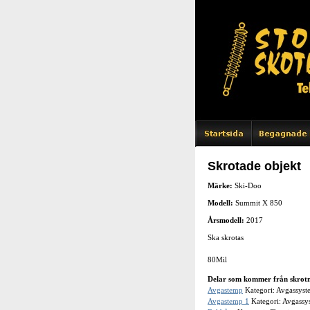
Skrotade objekt
Märke:
Ski-Doo
Modell:
Summit X 850
Årsmodell:
2017
Ska skrotas
80Mil
Delar som kommer från skrotn
Avgastemp
Kategori: Avgassyst
Avgastemp 1
Kategori: Avgassy