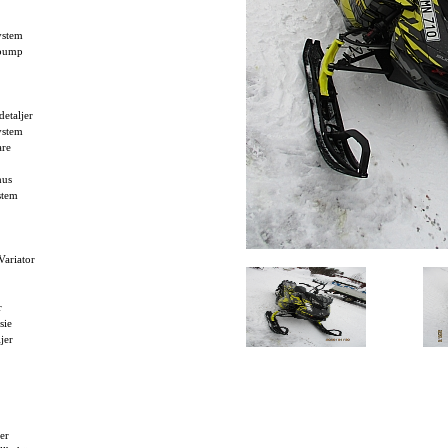
ystem
epump
detaljer
ystem
are
hus
stem
Variator
r
sie
jer
er