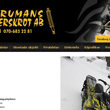
Varukorg (
ingsobjektet:
em
stem