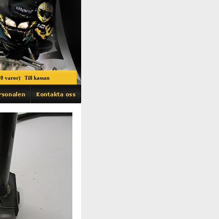
0 varor)
Till kassan