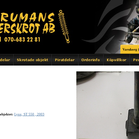
Varukorg (
objektet:
Lynx, ST 550 , 2003