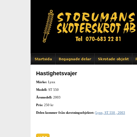
Hastighetsvajer
Märke:
Lynx
Modell:
ST 550
Årsmodell:
2003
Pris:
250 kr
Delen kommer från skrotningsobjektet:
Lynx, ST 550 , 2003